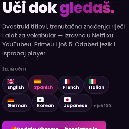
Uči dok
gledaš.
Dvostruki titlovi, trenutačna značenja riječi
i alat za vokabular — izravno u Netflixu,
YouTubeu, Primeu i još 5. Odaberi jezik i
isprobaj player.
ŽELIM UČITI
English
Spanish
French
Italian
German
Korean
Japanese
+ još 100