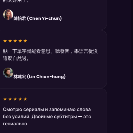
的太好用了。
陳怡君 (Chen Yi-chun)
★★★★★
點一下單字就能看意思、聽發音，學語言從沒
這麼自然過。
林建宏 (Lin Chien-hung)
★★★★★
Смотрю сериалы и запоминаю слова
без усилий. Двойные субтитры — это
гениально.