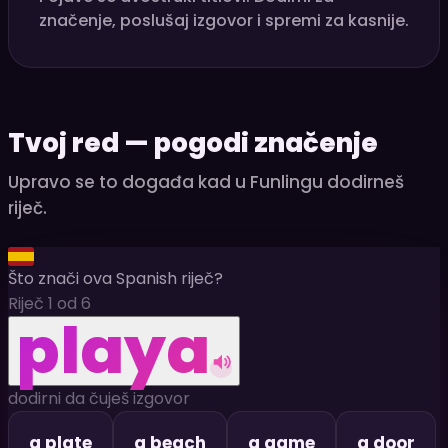
značenje, poslušaj izgovor i spremi za kasnije.
Tvoj red — pogodi značenje
Upravo se to događa kad u Funlingu dodirneš
riječ.
Što znači ova Spanish riječ?
Riječ 1 od 6
playa
dodirni da čuješ izgovor
a plate
a beach
a game
a door