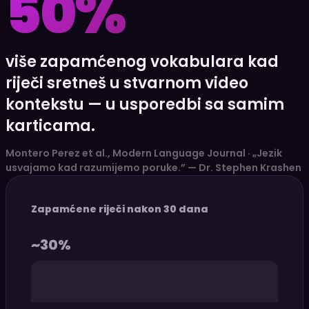
50%
više zapamćenog vokabulara kad
riječi sretneš u stvarnom video
kontekstu — u usporedbi sa samim
karticama.
Montero Perez et al., Modern Language Journal · „Jezik
usvajamo kad razumijemo poruke.” — Dr. Stephen Krashen
Zapamćene riječi nakon 30 dana
~30%