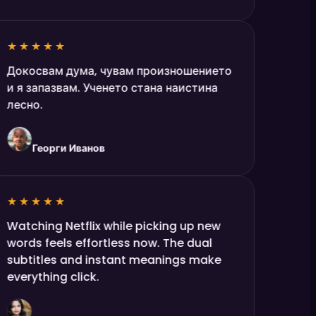
★★★★★
Докосвам дума, чувам произношението
и я запазвам. Ученето стана наистина
лесно.
Георги Иванов
★★★★★
Watching Netflix while picking up new
words feels effortless now. The dual
subtitles and instant meanings make
everything click.