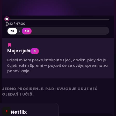
0:12
/ 47:30
ES
+
EN
Moje riječi
0
Prijeđi mišem preko istaknute riječi, dodirni play da je
čuješ, zatim Spremi — pojavit će se ovdje, spremna za
ponavljanje.
JEDNO PROŠIRENJE. RADI SVUGDJE GDJE VEĆ
GLEDAŠ I UČIŠ.
Netflix