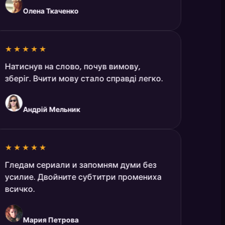
Олена Ткаченко
★★★★★
Натиснув на слово, почув вимову,
зберіг. Вчити мову стало справді легко.
Андрій Мельник
★★★★★
Гледам сериали и запомням думи без
усилие. Двойните субтитри промениха
всичко.
Мария Петрова