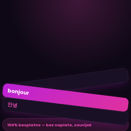
hola
bonjour
안녕
100% besplatno — bez naplate, zauvijek