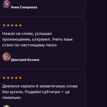
Анна Смирнова
★★★★★
Нажал на слово, услышал
произношение, сохранил. Учить язык
стало по-настоящему легко.
Дмитрий Козлов
★★★★★
Дивлюся серіали й запам’ятовую слова
без зусиль. Подвійні субтитри — це
геніально.