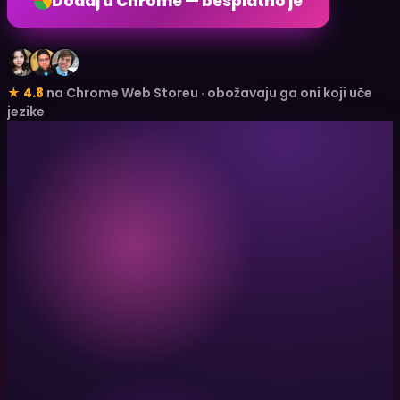
Dodaj u Chrome — besplatno je
★ 4.8
na Chrome Web Storeu · obožavaju ga oni koji uče
jezike