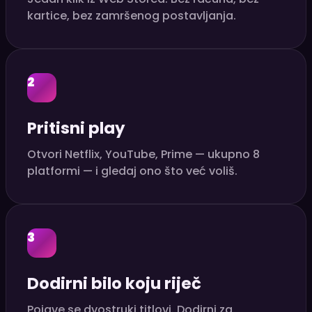
kartice, bez zamršenog postavljanja.
2
Pritisni play
Otvori Netflix, YouTube, Prime — ukupno 8
platformi — i gledaj ono što već voliš.
3
Dodirni bilo koju riječ
Pojave se dvostruki titlovi. Dodirni za