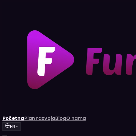
Početna
Plan razvoja
Blog
O nama
HR