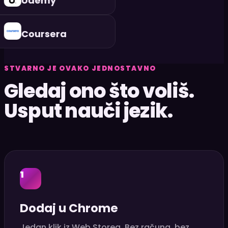
Udemy
Coursera
STVARNO JE OVAKO JEDNOSTAVNO
Gledaj ono što voliš.
Usput nauči jezik.
1
Dodaj u Chrome
Jedan klik iz Web Storea. Bez računa, bez